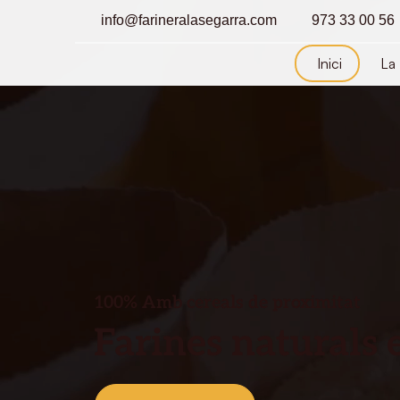
info@farineralasegarra.com
973 33 00 56
Inici
La 
100% Amb cereals de proximitat
Farines naturals 