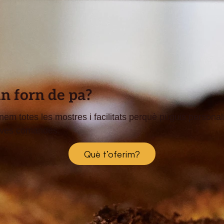
n forn de pa?
nem totes les mostres i facilitats perquè puguis personal
eves comandes.
Què t’oferim?