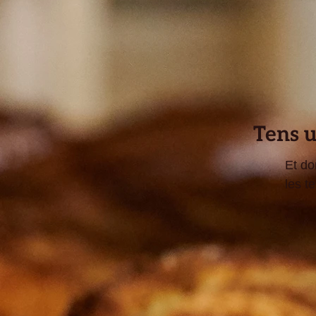
Tens u
Et do
les t