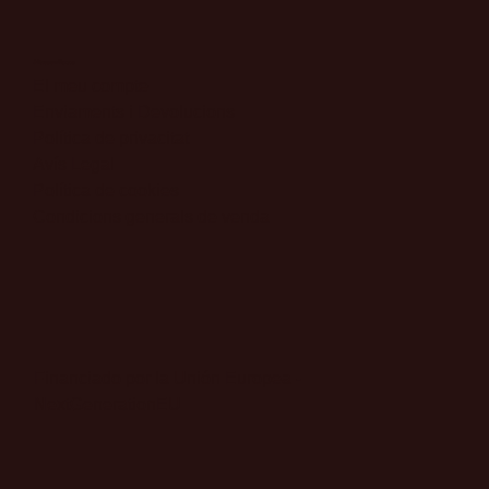
Altres enllaços
El meu compte
Enviaments i Devolucions
Política de privacitat
Avís Legal
Política de cookies
Condicions generals de venda
Financiado por la Unión Europea -
NextGenerationEU