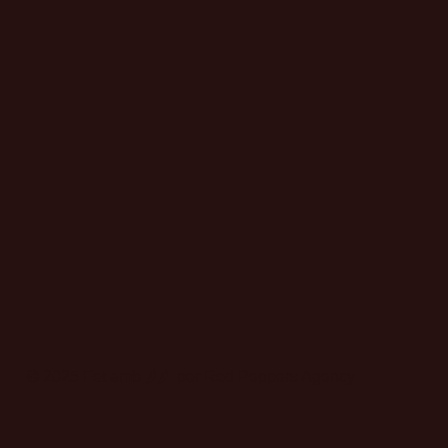
© 2025 Fet amb 🌶️🌶️ per Red Peppers Agency