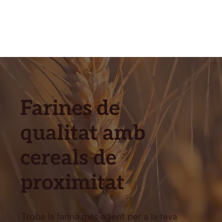
Farines de
qualitat amb
cereals de
proximitat
Troba la farina més adient per a la teva