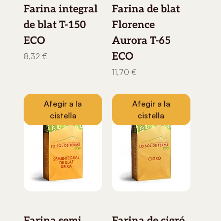
Farina integral
Farina de blat
de blat T-150
Florence
ECO
Aurora T-65
ECO
Preu
8,32 €
Preu
11,70 €
Afegir a la
Afegir a la
cistella
cistella
Farina semi
Farina de cigró