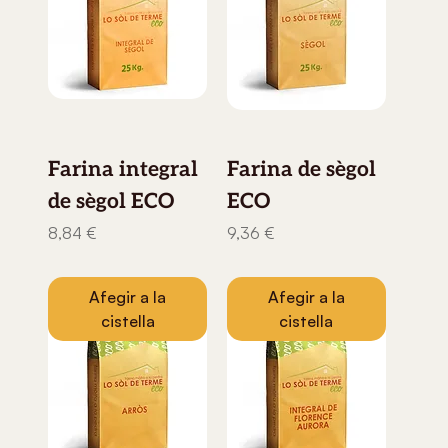
Farina integral
Farina de sègol
de sègol ECO
ECO
Preu
Preu
8,84 €
9,36 €
Afegir a la
Afegir a la
cistella
cistella