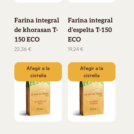
Farina integral
Farina integral
de khorasan T-
d’espelta T-150
150 ECO
ECO
Preu
Preu
22,36 €
19,24 €
Afegir a la
Afegir a la
cistella
cistella