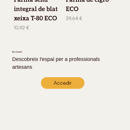
integral de blat
ECO
xeixa T-80 ECO
Preu
29,64 €
Preu
10,92 €
Ets forner?
Descobreix l'espai per a professionals
artesans
Accedir