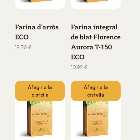
Farina d’arròs
Farina integral
ECO
de blat Florence
Aurora T-150
Preu
19,76 €
ECO
Preu
10,92 €
Afegir a la
Afegir a la
cistella
cistella