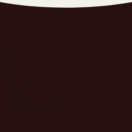
Menú
Inici
La Familia
Elaboració
Blog
Contacte
Preguntes freqüents