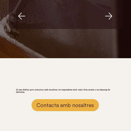
JC
Si tens dubtes, pots contactar amb nosaltres i et respondrem molt aviat. Som només a un missatge de
distància.
Contacta amb nosaltres