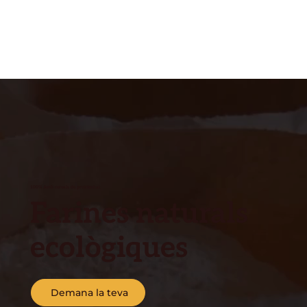
100% Amb cereals de proximitat
Farines naturals
ecològiques
Demana la teva