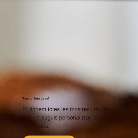
Tens un forn de pa?
Et donem totes les mostres i facilitats
perquè puguis personalitzar les teves
comandes.