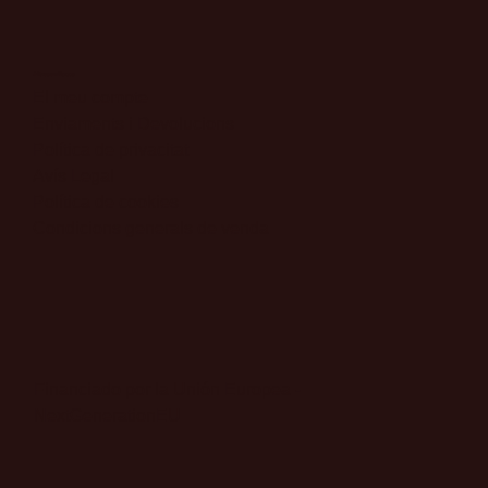
Altres enllaços
El meu compte
Enviaments i Devolucions
Política de privacitat
Avís Legal
Política de cookies
Condicions generals de venda
Financiado por la Unión Europea -
NextGenerationEU