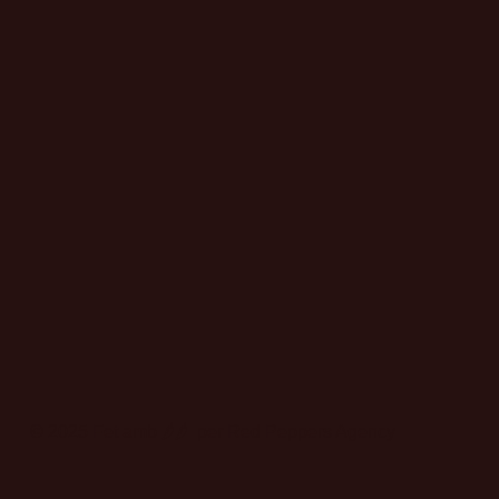
© 2025 Fet amb 🌶️🌶️ per Red Peppers Agency