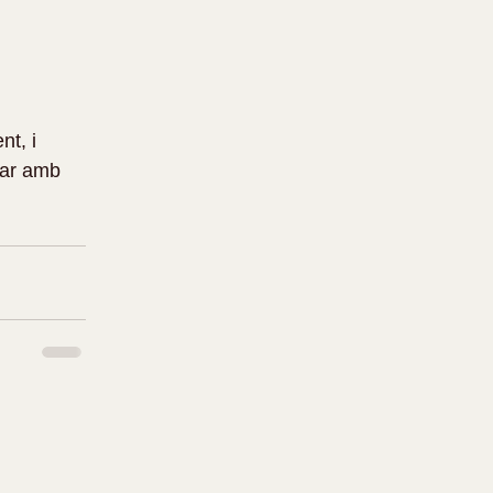
t, i 
lar amb 