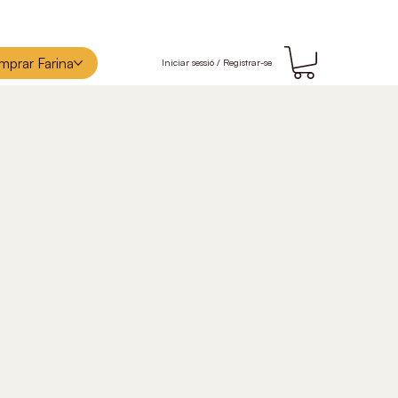
prar Farina
Iniciar sessió / Registrar-se