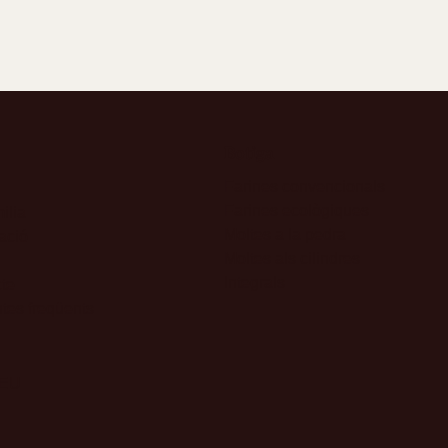
L’alveògraf: Analitzant la
El Calend
qualitat de la farina al
Farinera L
laboratori
camp al f
Botiga
Farines convencionals
Farines ecològiques
ilia
Moltes a la pedra
ació
Moltes als cilindres
Integrals
te
tes freqüents
nEU