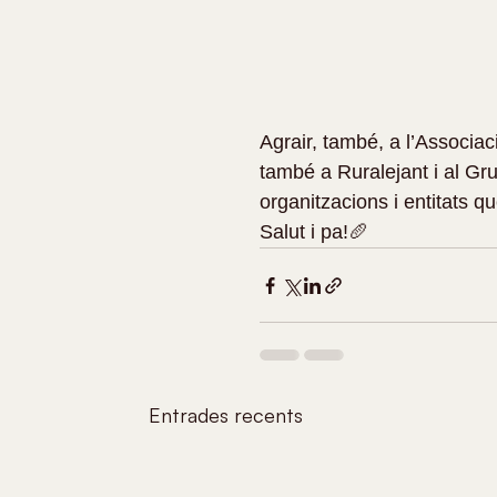
Agrair, també, a l’Associac
també a Ruralejant i al Gr
organitzacions i entitats q
Salut i pa!🥖
Entrades recents