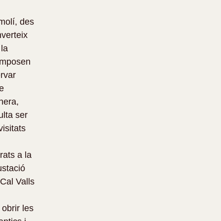
molí, des 
verteix 
la 
omposen 
rvar 
e 
nera, 
lta ser 
isitats 
ats a la 
ustació 
Cal Valls 
obrir les 