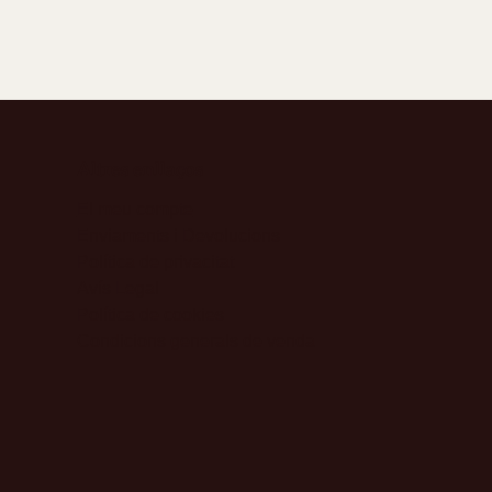
ari 2026 de
a Segarra: Del
orn
Altres enllaços
El meu compte
Enviaments i Devolucions
Política de privacitat
Avís Legal
Política de cookies
Condicions generals de venda