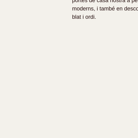
portes de casa nostra a per
moderns, i també en descob
blat i ordi.