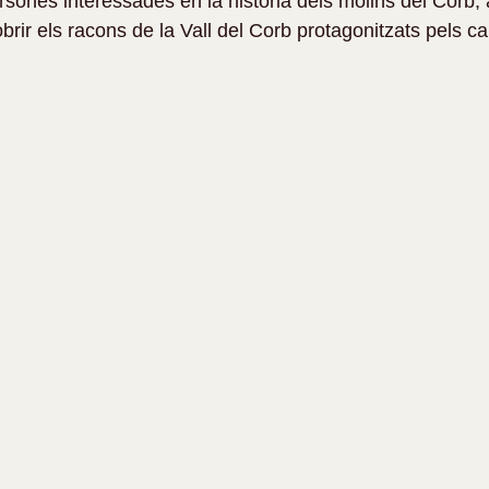
sones interessades en la història dels molins del Corb, a
rir els racons de la Vall del Corb protagonitzats pels c