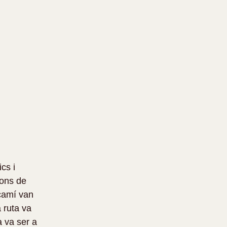
cs i 
ions de 
camí van 
 ruta va 
 va ser a 