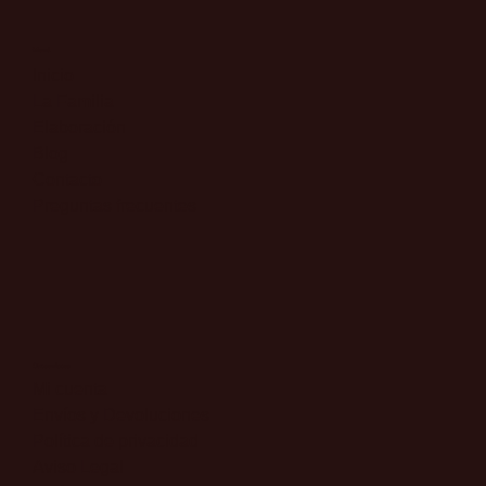
Menú
Inicio
La Familia
Elaboración
Blog
Contacto
Preguntas frecuentes
Otros enlaces
​Mi cuenta
​Envíos y Devoluciones
​Política de privacidad
​Aviso Legal