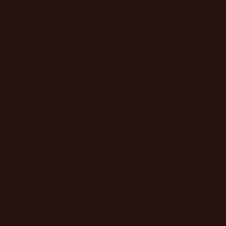
​Política de cookies
Condiciones generales de venta
Financiado por la Unión Europea -
NextGenerationEU