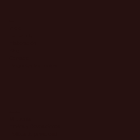
Menú
Inicio
La Familia
Elaboración
Blog
Contacto
Preguntas frecuentes
Otros enlaces
​Mi cuenta
​Envíos y Devoluciones
​Política de privacidad