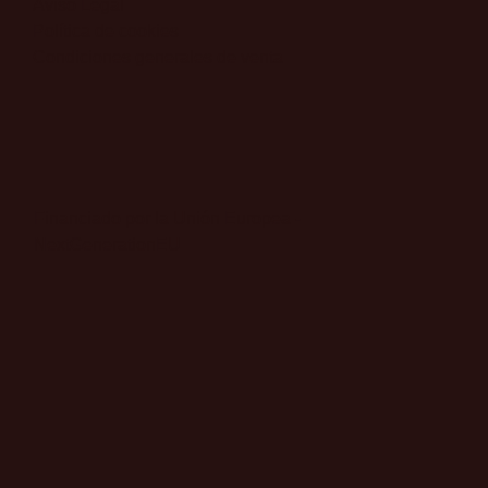
​Aviso Legal
​Política de cookies
Condiciones generales de venta
Financiado por la Unión Europea -
NextGenerationEU