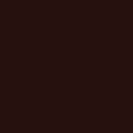
Menú
Inicio
La Familia
Elaboración
Blog
Contacto
Preguntas frecuentes