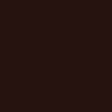
Otros enlaces
​Mi cuenta
​Envíos y Devoluciones
​Política de privacidad
​Aviso Legal
​Política de cookies
Condiciones generales de venta
Financiado por la Unión Europea -
NextGenerationEU