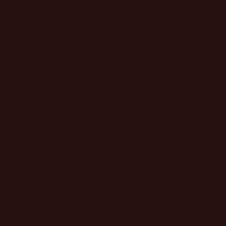
© 2025 Hecho con 🌶️🌶️ por Red Peppers Agency