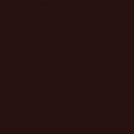
​Política de cookies
Condiciones generales de venta
Financiado por la Unión Europea -
NextGenerationEU