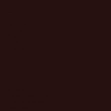
Menú
Inicio
La Familia
Elaboración
Blog
Contacto
Preguntas frecuentes
Otros enlaces
​Mi cuenta
​Envíos y Devoluciones
​Política de privacidad
​Aviso Legal