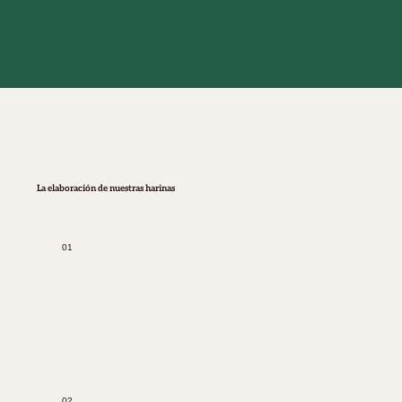
​La elaboración de nuestras harinas
01
02